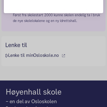
AKS).
5. april 1997 brant store deler av Høyenhall skole ned.
Først fra skolestart 2000 kunne skolen endelig ta i bruk
de nye skolelokalene og en ny idrettshall.
Lenke til
(ekstern lenke)
Lenke til minOsloskole.no
Høyenhall skole
– en del av Osloskolen