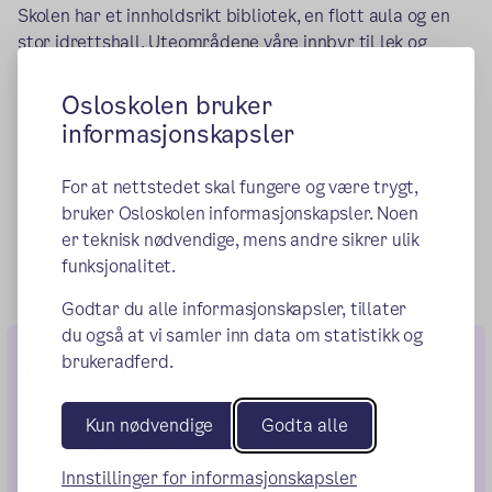
Skolen har et innholdsrikt bibliotek, en flott aula og en
stor idrettshall. Uteområdene våre innbyr til lek og
læringsaktiviteter. Skolegården er også arena for den
årlige Høyenhallstafetten som er en viktig tradisjon for
Osloskolen bruker
skolen og nærmiljøet.
informasjonskapsler
For at nettstedet skal fungere og være trygt,
bruker Osloskolen informasjonskapsler. Noen
Publisert:
07.04.2015
Endret:
20.04.2020
er teknisk nødvendige, mens andre sikrer ulik
funksjonalitet.
Godtar du alle informasjonskapsler, tillater
du også at vi samler inn data om statistikk og
Fakta om skolen
brukeradferd.
Høyenhall skole ble bygget i 1966, som barneskole.
Kun nødvendige
Godta alle
I 1975 startet skolen med ungdomstrinn og har nå til
sammen ca. 600 elever og bortimot 80 ansatte (inkl.
Innstillinger for informasjonskapsler